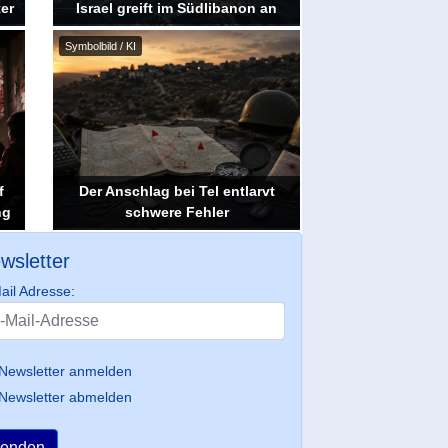
er
Israel greift im Südlibanon an
Symbolbild / KI
f
Der Anschlag bei Tel entlarvt
ng
schwere Fehler
wsletter
ail Adresse:
Newsletter anmelden
Newsletter abmelden
enden