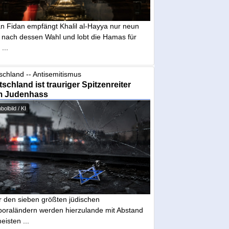
n Fidan empfängt Khalil al-Hayya nur neun
 nach dessen Wahl und lobt die Hamas für
...
schland -- Antisemitismus
schland ist trauriger Spitzenreiter
m Judenhass
olbild / KI
r den sieben größten jüdischen
poraländern werden hierzulande mit Abstand
eisten ...