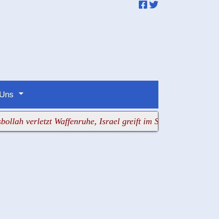
 Uns
tzt Waffenruhe, Israel greift im Südlibanon an
+++ Erwachs