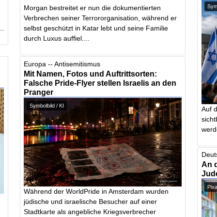
Symb
Morgan bestreitet er nun die dokumentierten
Verbrechen seiner Terrororganisation, während er
..
selbst geschützt in Katar lebt und seine Familie
durch Luxus auffiel....
Europa -- Antisemitismus
Mit Namen, Fotos und Auftrittsorten:
Falsche Pride-Flyer stellen Israelis an den
Pranger
Symbolbild / KI
Auf 
sich
werd
Deut
An 
Jud
Pix
Während der WorldPride in Amsterdam wurden
jüdische und israelische Besucher auf einer
Stadtkarte als angebliche Kriegsverbrecher