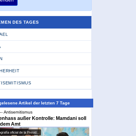
EMEN DES TAGES
AEL
A
N
CHERHEIT
TISEMITISMUS
elesene Artikel der letzten 7 Tage
-- Antisemitismus
nhass außer Kontrolle: Mamdani soll
 dem Amt
grafía oficial de la Presid...