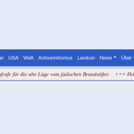
an
USA
Welt
Antisemitismus
Lexikon
News
Über
e alte Lüge vom jüdischen Brandstifter
+++ Hisbollah verle