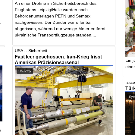
An einer Drohne im Sicherheitsbereich des
,
Flughafens Leipzig/Halle wurden nach
Behördenunterlagen PETN und Semtex
nachgewiesen. Der Zünder war offenbar
t
abgerissen, während nur wenige Meter entfernt
ukrainische Transportflugzeuge standen....
USA -- Sicherheit
Fast leer geschossen: Iran-Krieg frisst
Ein j
Amerikas Präzisionsarsenal
einer
US Army
Israe
Türk
Symb
t