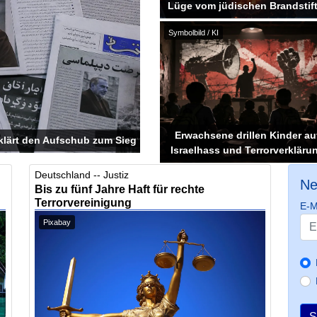
Lüge vom jüdischen Brandstift
Symbolbild / KI
Erwachsene drillen Kinder au
klärt den Aufschub zum Sieg
Israelhass und Terrorverkläru
Deutschland -- Justiz
Ne
Bis zu fünf Jahre Haft für rechte
Terrorvereinigung
E-M
Pixabay
S