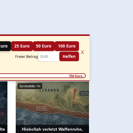
Euro
25 Euro
50 Euro
100 Euro
x
Freier Betrag
Helfen
750 Euro
Symbolbild / KI
lte
Hisbollah verletzt Waffenruhe,