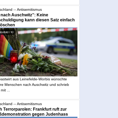
schland -- Antisemitismus
 nach Auschwitz“: Keine
chuldigung kann diesen Satz einfach
löschen
olbild / KI
Gastwirt aus Leinefelde-Worbis wünschte
re Menschen nach Auschwitz und schrieb
mit ...
schland -- Antisemitismus
 Terrorparolen: Frankfurt ruft zur
ßdemonstration gegen Judenhass