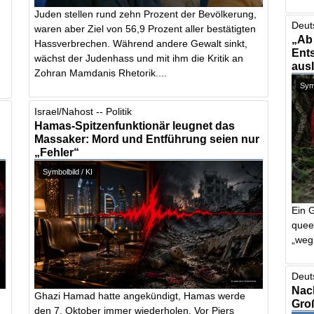
Juden stellen rund zehn Prozent der Bevölkerung,
Deut
waren aber Ziel von 56,9 Prozent aller bestätigten
„Ab
Hassverbrechen. Während andere Gewalt sinkt,
Ents
wächst der Judenhass und mit ihm die Kritik an
aus
Zohran Mamdanis Rhetorik....
Symb
Israel/Nahost -- Politik
Hamas-Spitzenfunktionär leugnet das
Massaker: Mord und Entführung seien nur
„Fehler“
Symbolbild / KI
Ein 
quee
„weg 
Deut
Nach
Ghazi Hamad hatte angekündigt, Hamas werde
Gro
den 7. Oktober immer wiederholen. Vor Piers