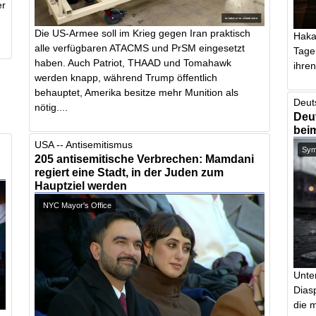
er
Die US-Armee soll im Krieg gegen Iran praktisch
Haka
alle verfügbaren ATACMS und PrSM eingesetzt
Tage
haben. Auch Patriot, THAAD und Tomahawk
ihren 
werden knapp, während Trump öffentlich
behauptet, Amerika besitze mehr Munition als
Deut
nötig....
Deut
bei
USA -- Antisemitismus
Symb
205 antisemitische Verbrechen: Mamdani
regiert eine Stadt, in der Juden zum
Hauptziel werden
NYC Mayor's Office
Unte
Dias
die m