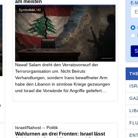
am meisten
E-M
Symbolbild / KI
S
Nawaf Salam dreht den Verratsvorwurf der
Terrororganisation um. Nicht Beiruts
TH
Verhandlungen, sondern Irans bewaffneter Arm
habe den Libanon in sinnlose Kriege gezwungen
ISR
und Israel die Vorwände für Angriffe geliefert....
GA
s
LI
FL
Israel/Nahost -- Politik
Wahlurnen an drei Fronten: Israel lässt
EN