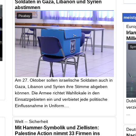
Soldaten in Gaza, Libanon und Syrien
abstimmen
Pixabay
meistg
Europ
Irla
Mill
Symb
Am 27. Oktober sollen israelische Soldaten auch in
Gaza, Libanon und Syrien ihre Stimme abgeben
können. Die Armee richtet Wahllokale in den
Einsatzgebieten ein und verbietet jede politische
Dubl
Einflussnahme in Uniform....
verzi
...
Welt -- Sicherheit
Mit Hammer-Symbolik und Ziellisten:
Deut
Palestine Action nimmt 33 Firmen ins
Nach