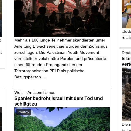
„Jude
relat
d
Mehr als 100 junge Teilnehmer skandierten unter
Anleitung Erwachsener, sie würden den Zionismus
t
zerschlagen. Die Palestinian Youth Movement
Deut
Isla
vermittelte revolutionäre Parolen und präsentierte
vert
einen führenden Propagandisten der
Terrororganisation PFLP als politische
Symb
Bezugsperson....
Welt -- Antisemitismus
Spanier bedroht Israeli mit dem Tod und
schlägt zu
Pixabay
Die 
Entw