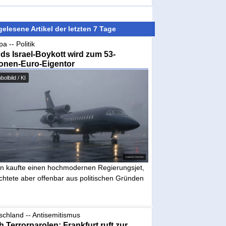
elesene Artikel der letzten 7 Tage
a -- Politik
nds Israel-Boykott wird zum 53-
ionen-Euro-Eigentor
olbild / KI
in kaufte einen hochmodernen Regierungsjet,
chtete aber offenbar aus politischen Gründen
schland -- Antisemitismus
 Terrorparolen: Frankfurt ruft zur