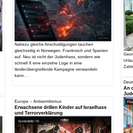
Nahezu gleiche Anschuldigungen tauchen
gleichzeitig in Norwegen, Frankreich und Spanien
Geor
auf. Neu ist nicht der Judenhass, sondern wie
Urlau
schnell X eine einzelne Lüge in eine
Zahlr
länderübergreifende Kampagne verwandeln
kann....
Deut
An 
Jud
Europa -- Antisemitismus
Pix
Erwachsene drillen Kinder auf Israelhass
und Terrorverklärung
Symbolbild / KI