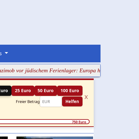
ns
jüdischem Ferienlager: Europa hat wieder versagt
+++ Ha
Euro
25 Euro
50 Euro
100 Euro
x
Freier Betrag
Helfen
750 Euro