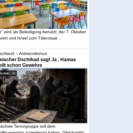
“ wird als Beleidigung benutzt, der 7. Oktober
iviert und Israel zum Täterstaat ...
schland -- Antisemitismus
mischer Dschihad sagt Ja , Hamas
eilt schon Gewehre
olbild / KI
nächste Terrorgruppe soll dem
affnungsplan zugestimmt haben. Gleichzeitig