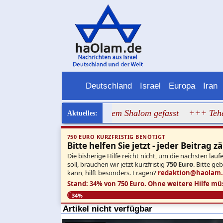
Deutschland
Israel
Europa
Iran
a-Terrorist bei Kerem Shalom gefasst
+++ Teheran bezahlt
750 EURO KURZFRISTIG BENÖTIGT
Bitte helfen Sie jetzt - jeder Beitrag zä
Die bisherige Hilfe reicht nicht, um die nächsten l
soll, brauchen wir jetzt kurzfristig
750 Euro
. Bitte ge
kann, hilft besonders. Fragen?
redaktion@haolam
Stand: 34% von 750 Euro.
Ohne weitere Hilfe mü
34%
Artikel nicht verfügbar