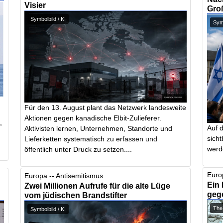
Visier
Gro
Symbolbild / KI
Symb
Für den 13. August plant das Netzwerk landesweite
Aktionen gegen kanadische Elbit-Zulieferer.
,
Auf 
Aktivisten lernen, Unternehmen, Standorte und
sich
Lieferketten systematisch zu erfassen und
werd
öffentlich unter Druck zu setzen....
Euro
Europa -- Antisemitismus
Ein 
Zwei Millionen Aufrufe für die alte Lüge
geg
vom jüdischen Brandstifter
The
Symbolbild / KI