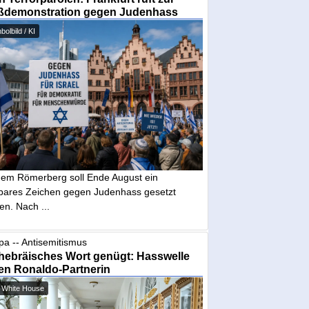
ßdemonstration gegen Judenhass
olbild / KI
dem Römerberg soll Ende August ein
tbares Zeichen gegen Judenhass gesetzt
en. Nach ...
pa -- Antisemitismus
hebräisches Wort genügt: Hasswelle
en Ronaldo-Partnerin
 White House