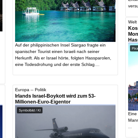
vers
Welt 
Kos
Mont
Has
Auf der philippinischen Insel Siargao fragte ein
Pix
spanischer Tourist einen Israeli nach seiner
Herkunft. Als er Israel hörte, folgten Hassparolen,
eine Todesdrohung und der erste Schlag....
Europa -- Politik
Irlands Israel-Boykott wird zum 53-
Millionen-Euro-Eigentor
Symbolbild / KI
Eine
Mann,
...