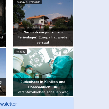
Pixabay / Symbolbild
Nazimob vor jüdischem
nd
Ferienlager: Europa hat wieder
versagt
Pixabay
g
Judenhass in Kliniken und
n
Hochschulen: Die
Verantwortlichen schauen weg
wsletter