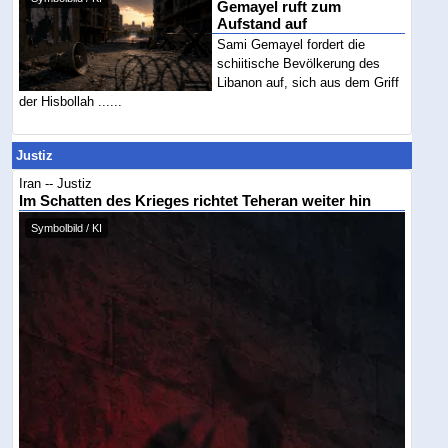
Gemayel ruft zum
Aufstand auf
Sami Gemayel fordert die
schiitische Bevölkerung des
Libanon auf, sich aus dem Griff
der Hisbollah ......
Justiz
Iran -- Justiz
Im Schatten des Krieges richtet Teheran weiter hin
Symbolbild / KI