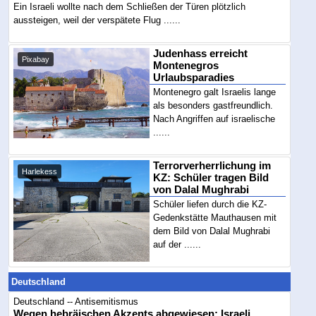
Ein Israeli wollte nach dem Schließen der Türen plötzlich
aussteigen, weil der verspätete Flug ......
Judenhass erreicht
Pixabay
Montenegros
Urlaubsparadies
Montenegro galt Israelis lange
als besonders gastfreundlich.
Nach Angriffen auf israelische
......
Terrorverherrlichung im
Harlekess
KZ: Schüler tragen Bild
von Dalal Mughrabi
Schüler liefen durch die KZ-
Gedenkstätte Mauthausen mit
dem Bild von Dalal Mughrabi
auf der ......
Deutschland
Deutschland -- Antisemitismus
Wegen hebräischen Akzents abgewiesen: Israeli