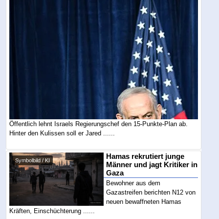
Öffentlich lehnt Israels Regierungschef den 15-Punkte-Plan ab.
Hinter den Kulissen soll er Jared ......
Hamas rekrutiert junge
Symbolbild / KI
Männer und jagt Kritiker in
Gaza
Bewohner aus dem
Gazastreifen berichten N12 von
neuen bewaffneten Hamas
Kräften, Einschüchterung ......