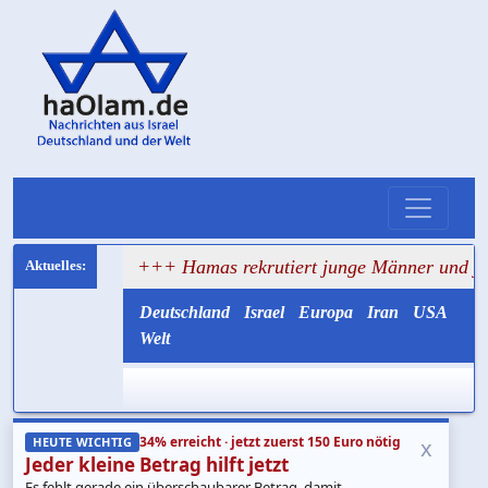
e
+++ Hamas rekrutiert junge Männer und jagt Kritiker in
Deutschland
Israel
Europa
Iran
USA
Welt
34% erreicht · jetzt zuerst 150 Euro nötig
x
HEUTE WICHTIG
Jeder kleine Betrag hilft jetzt
Es fehlt gerade ein überschaubarer Betrag, damit