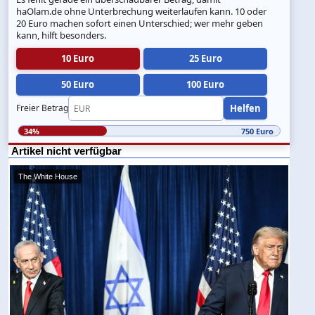
haOlam.de ohne Unterbrechung weiterlaufen kann. 10 oder
20 Euro machen sofort einen Unterschied; wer mehr geben
kann, hilft besonders.
10 Euro
25 Euro
50 Euro
100 Euro
Helfen
Freier Betrag
34%
750 Euro
Artikel nicht verfügbar
The White House