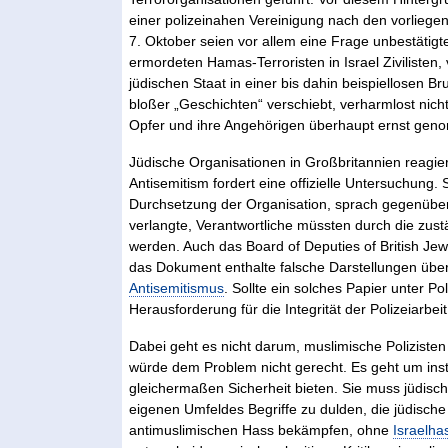
einer polizeinahen Vereinigung nach den vorliege
7. Oktober seien vor allem eine Frage unbestätigt
ermordeten Hamas-Terroristen in Israel Zivilisten
jüdischen Staat in einer bis dahin beispiellosen Br
bloßer „Geschichten“ verschiebt, verharmlost nich
Opfer und ihre Angehörigen überhaupt ernst ge
Jüdische Organisationen in Großbritannien reagi
Antisemitism fordert eine offizielle Untersuchung.
Durchsetzung der Organisation, sprach gegenüber 
verlangte, Verantwortliche müssten durch die zust
werden. Auch das Board of Deputies of British Je
das Dokument enthalte falsche Darstellungen über 
Antisemitismus
. Sollte ein solches Papier unter Po
Herausforderung für die Integrität der Polizeiarbeit
Dabei geht es nicht darum, muslimische Polizisten
würde dem Problem nicht gerecht. Es geht um insti
gleichermaßen Sicherheit bieten. Sie muss jüdisc
eigenen Umfeldes Begriffe zu dulden, die jüdisch
antimuslimischen Hass bekämpfen, ohne
Israelha