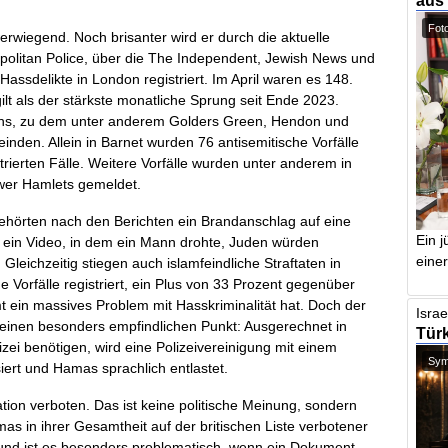
aus
Foto
wiegend. Noch brisanter wird er durch die aktuelle
politan Police, über die The Independent, Jewish News und
assdelikte in London registriert. Im April waren es 148.
lt als der stärkste monatliche Sprung seit Ende 2023.
ons, zu dem unter anderem Golders Green, Hendon und
nden. Allein in Barnet wurden 76 antisemitische Vorfälle
strierten Fälle. Weitere Vorfälle wurden unter anderem in
wer Hamlets gemeldet.
ehörten nach den Berichten ein Brandanschlag auf eine
Ein j
 ein Video, in dem ein Mann drohte, Juden würden
einer
. Gleichzeitig stiegen auch islamfeindliche Straftaten in
 Vorfälle registriert, ein Plus von 33 Prozent gegenüber
t ein massives Problem mit Hasskriminalität hat. Doch der
Israe
fft einen besonders empfindlichen Punkt: Ausgerechnet in
Türk
izei benötigen, wird eine Polizeivereinigung mit einem
Symb
iert und Hamas sprachlich entlastet.
ation verboten. Das ist keine politische Meinung, sondern
mas in ihrer Gesamtheit auf der britischen Liste verbotener
rund ist es besonders problematisch, wenn ein Dokument