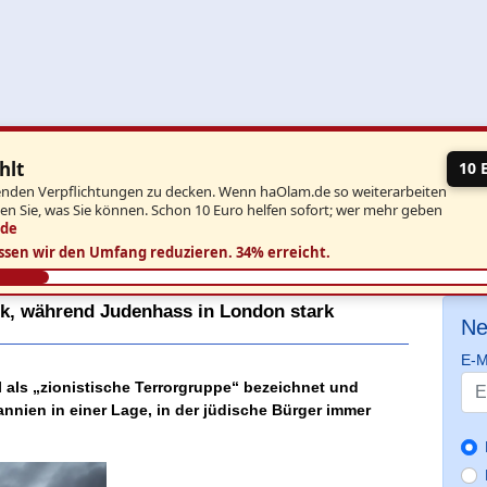
hlt
10 
aufenden Verpflichtungen zu decken. Wenn haOlam.de so weiterarbeiten
ben Sie, was Sie können. Schon 10 Euro helfen sofort; wer mehr geben
.de
ssen wir den Umfang reduzieren.
34% erreicht.
uck, während Judenhass in London stark
Ne
E-M
l als „zionistische Terrorgruppe“ bezeichnet und
itannien in einer Lage, in der jüdische Bürger immer