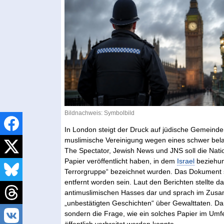
Bildnachweis: Symbolbild
In London steigt der Druck auf jüdische Gemeind
muslimische Vereinigung wegen eines schwer belas
The Spectator, Jewish News und JNS soll die Natio
Papier veröffentlicht haben, in dem
Israel
beziehung
Terrorgruppe“ bezeichnet wurden. Das Dokument so
entfernt worden sein. Laut den Berichten stellte d
antimuslimischen Hasses dar und sprach im Zu
„unbestätigten Geschichten“ über Gewalttaten. Dam
sondern die Frage, wie ein solches Papier im Umfe
öffentlich verbreitet werden konnte.