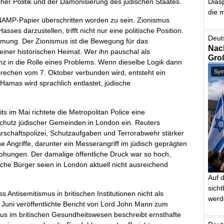
scher Politik und der Dämonisierung des jüdischen Staates.
Dias
die m
NAMP-Papier überschritten worden zu sein. Zionismus
es darzustellen, trifft nicht nur eine politische Position.
Deut
timmung. Der Zionismus ist die Bewegung für das
Nach
einer historischen Heimat. Wer ihn pauschal als
Gro
enz in die Rolle eines Problems. Wenn dieselbe Logik dann
rechen vom 7. Oktober verbunden wird, entsteht ein
Symb
 Hamas wird sprachlich entlastet, jüdische
ts im Mai richtete die Metropolitan Police eine
Schutz jüdischer Gemeinden in London ein. Reuters
arschaftspolizei, Schutzaufgaben und Terrorabwehr stärker
 Angriffe, darunter ein Messerangriff im jüdisch geprägten
hungen. Der damalige öffentliche Druck war so hoch,
sche Bürger seien in London aktuell nicht ausreichend
Auf 
sich
 Antisemitismus in britischen Institutionen nicht als
werd
uni veröffentlichte Bericht von Lord John Mann zum
s im britischen Gesundheitswesen beschreibt ernsthafte