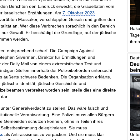
nden Berichten den Eindruck erweckt, die Gräueltaten vom
er israelischer Erzählungen. Am
7. Oktober 2023
, verübten Massaker, verschleppten Geiseln und griffen den
utalität an. Wer diese Verbrechen sprachlich in den Bereich
Haka
t nur Gewalt. Er beschädigt die Grundlage, auf der jüdische
Tage
nommen werden.
ihren 
eren entsprechend scharf. Die Campaign Against
 Stephen Silverman, Direktor für Ermittlungen und
Deut
der Daily Mail von einem extremistischen Text und
Deut
bei
ändigen Stellen innerhalb der Polizeibehörden untersucht
ws äußerte schwere Bedenken. Die Organisation erklärte,
Symb
jüdische Identität, jüdische Geschichte und
lizeibeamten verbreitet worden sein, stelle dies eine direkte
 dar.
 unter Generalverdacht zu stellen. Das wäre falsch und
tutionelle Verantwortung. Eine Polizei muss allen Bürgern
he Gemeinden schützen können, ohne in Teilen ihres
e Selbstbestimmung delegitimieren. Sie muss
ss
als Antirassismus zu verpacken. Und sie muss klar
Unte