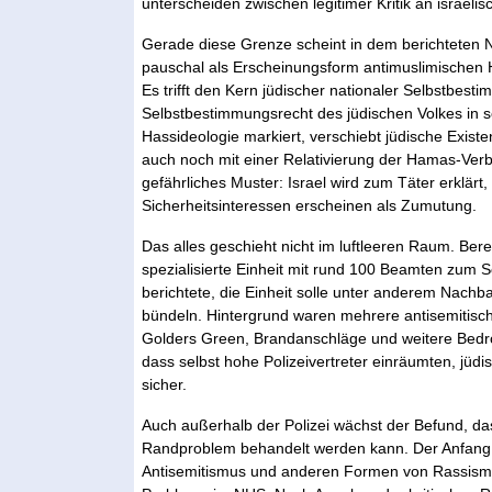
unterscheiden zwischen legitimer Kritik an israeli
Gerade diese Grenze scheint in dem berichteten 
pauschal als Erscheinungsform antimuslimischen Hass
Es trifft den Kern jüdischer nationaler Selbstbes
Selbstbestimmungsrecht des jüdischen Volkes in s
Hassideologie markiert, verschiebt jüdische Exist
auch noch mit einer Relativierung der Hamas-Verb
gefährliches Muster: Israel wird zum Täter erklärt,
Sicherheitsinteressen erscheinen als Zumutung.
Das alles geschieht nicht im luftleeren Raum. Berei
spezialisierte Einheit mit rund 100 Beamten zum 
berichtete, die Einheit solle unter anderem Nachb
bündeln. Hintergrund waren mehrere antisemitische
Golders Green, Brandanschläge und weitere Bedro
dass selbst hohe Polizeivertreter einräumten, jüdi
sicher.
Auch außerhalb der Polizei wächst der Befund, dass
Randproblem behandelt werden kann. Der Anfang J
Antisemitismus und anderen Formen von Rassismu