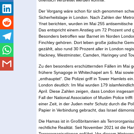
Der Vorgang wäre schon für sich genommen schwer
Sicherheitslage in London. Nach Zahlen der Metro
Ynet berichten, wurden im Mai 255 antisemitische H
Das entspricht einem Anstieg um 72 Prozent und gi
Besonders betroffen war Barnet im Norden Lond
Finchley gehören. Dort leben große jüdische Gemei
gezählt, also rund 30 Prozent aller in London regi
Hackney, Westminster, Camden, Haringey und To
Zu den besonders erschütternden Fällen im Mai g
frühere Synagoge in Whitechapel am 5. Mai sowie
„enthauptet“. Die Polizei griff in Tower Hamlets ein
London deutlich: Im Mai wurden 179 islamfeindliche
April. Diese Zahlen zeigen, dass London insgesam
Fall der National Association of Muslim Police tri
einer Zeit, in der Juden mehr Schutz durch die Pol
Papier in Verbindung gebracht, das Israel dämonis
Die Hamas ist in Großbritannien als Terrororganis
rechtliche Realität. Seit November 2021 ist die Ha
Terrororganisationen geführt. Vor diesem Hinterg