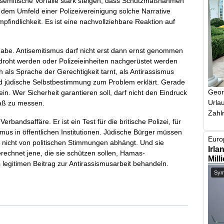
tisemitische Vorfälle stark steigen, dass Schutzmaßnahmen
em Umfeld einer Polizeivereinigung solche Narrative
findlichkeit. Es ist eine nachvollziehbare Reaktion auf
fgabe. Antisemitismus darf nicht erst dann ernst genommen
oht werden oder Polizeieinheiten nachgerüstet werden
als Sprache der Gerechtigkeit tarnt, als Antirassismus
nd jüdische Selbstbestimmung zum Problem erklärt. Gerade
Geor
n. Wer Sicherheit garantieren soll, darf nicht den Eindruck
Urlau
Maß zu messen.
Zahlr
rbandsaffäre. Er ist ein Test für die britische Polizei, für
us in öffentlichen Institutionen. Jüdische Bürger müssen
Europ
t nicht von politischen Stimmungen abhängt. Und sie
Irla
echnet jene, die sie schützen sollen, Hamas-
Mill
legitimen Beitrag zur Antirassismusarbeit behandeln.
Symb