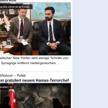
 dem Amt
grafía oficial de la Presid...
üdischer New Yorker wird wenige Schritte von
 Synagoge entfernt niedergestochen. ...
l/Nahost -- Politik
ei gratuliert neuem Hamas-Terrorchef
olbild / KI