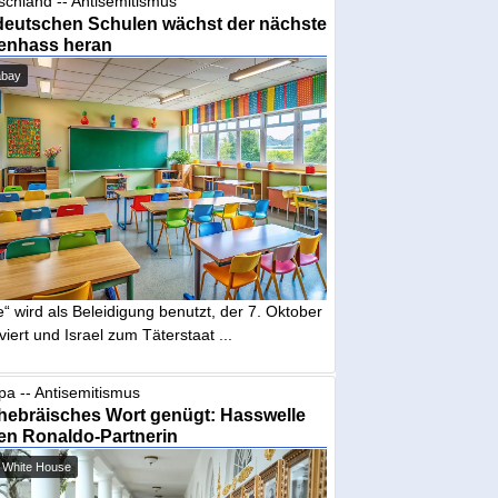
schland -- Antisemitismus
deutschen Schulen wächst der nächste
enhass heran
abay
“ wird als Beleidigung benutzt, der 7. Oktober
iviert und Israel zum Täterstaat ...
pa -- Antisemitismus
hebräisches Wort genügt: Hasswelle
en Ronaldo-Partnerin
 White House