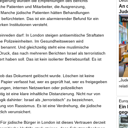
Deut
egierung wurden die Empfehlungen des Berichts
An 
he Patienten und Mitarbeiter, die Ausgrenzung,
Jud
. Manche jüdische Patienten hätten Behandlungen
 befürchteten. Das ist ein alarmierender Befund für ein
Pix
rken Institutionen versteht.
einreden darf: In London steigen antisemitische Straftaten
e Polizeieinheiten. Im Gesundheitswesen wird
m benannt. Und gleichzeitig steht eine muslimische
uck, das nach mehreren Berichten Israel als terroristisch
 haben soll. Das ist kein isolierter Betriebsunfall. Es ist
, ob das Dokument gelöscht wurde. Löschen ist keine
„Jude
apier verfasst hat, wer es geprüft hat, wer es freigegeben
relat
lungen, internen Netzwerken oder polizeilichen
st eine klare inhaltliche Distanzierung. Nicht nur von
k dahinter: Israel als „terroristisch“ zu bezeichnen,
Euro
ung von Rassismus. Es ist eine Verdrehung, die jüdische
Ein 
lich verunsichert.
geg
The
Für jüdische Bürger in London ist dieses Vertrauen derzeit