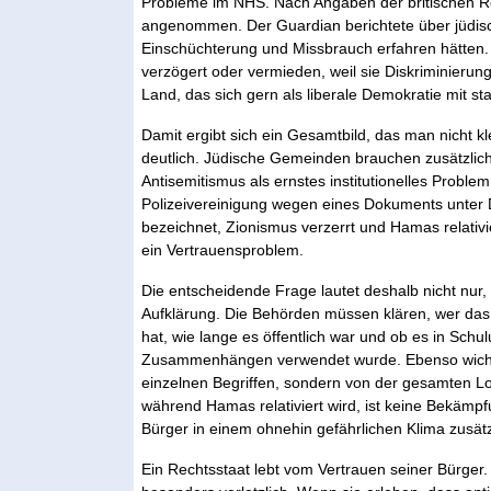
Probleme im NHS. Nach Angaben der britischen R
angenommen. Der Guardian berichtete über jüdisc
Einschüchterung und Missbrauch erfahren hätten
verzögert oder vermieden, weil sie Diskriminierung
Land, das sich gern als liberale Demokratie mit sta
Damit ergibt sich ein Gesamtbild, das man nicht kl
deutlich. Jüdische Gemeinden brauchen zusätzlich
Antisemitismus als ernstes institutionelles Proble
Polizeivereinigung wegen eines Dokuments unter Dr
bezeichnet, Zionismus verzerrt und Hamas relativiert
ein Vertrauensproblem.
Die entscheidende Frage lautet deshalb nicht nur
Aufklärung. Die Behörden müssen klären, wer das P
hat, wie lange es öffentlich war und ob es in Schu
Zusammenhängen verwendet wurde. Ebenso wichtig i
einzelnen Begriffen, sondern von der gesamten Logi
während Hamas relativiert wird, ist keine Bekämpf
Bürger in einem ohnehin gefährlichen Klima zusätz
Ein Rechtsstaat lebt vom Vertrauen seiner Bürger. 