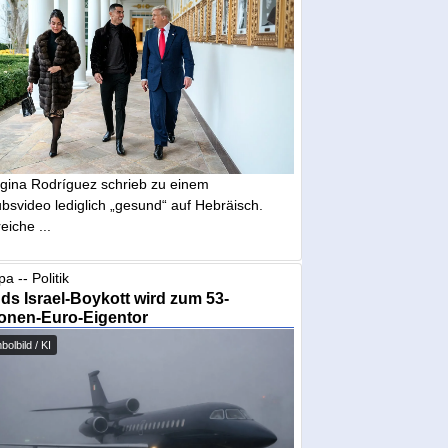
gina Rodríguez schrieb zu einem
bsvideo lediglich „gesund“ auf Hebräisch.
eiche ...
a -- Politik
nds Israel-Boykott wird zum 53-
ionen-Euro-Eigentor
olbild / KI