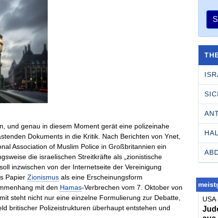
S
TH
ISR
SI
AN
en, und genau in diesem Moment gerät eine polizeinahe
HA
tenden Dokuments in die Kritik. Nach Berichten von Ynet,
nal Association of Muslim Police in Großbritannien ein
AB
sweise die israelischen Streitkräfte als „zionistische
ll inzwischen von der Internetseite der Vereinigung
as Papier
Zionismus
als eine Erscheinungsform
meistg
sammenhang mit den
Hamas
-Verbrechen vom 7. Oktober von
it steht nicht nur eine einzelne Formulierung zur Debatte,
USA 
ld britischer Polizeistrukturen überhaupt entstehen und
Jude