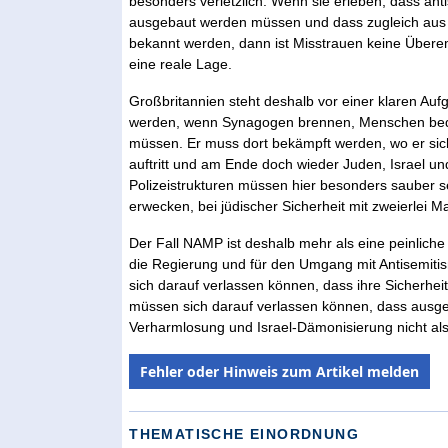
besonders verletzlich. Wenn sie erleben, dass an
ausgebaut werden müssen und dass zugleich aus d
bekannt werden, dann ist Misstrauen keine Überemp
eine reale Lage.
Großbritannien steht deshalb vor einer klaren Au
werden, wenn Synagogen brennen, Menschen bedr
müssen. Er muss dort bekämpft werden, wo er sich 
auftritt und am Ende doch wieder Juden, Israel u
Polizeistrukturen müssen hier besonders sauber sei
erwecken, bei jüdischer Sicherheit mit zweierlei 
Der Fall NAMP ist deshalb mehr als eine peinliche Ve
die Regierung und für den Umgang mit Antisemitism
sich darauf verlassen können, dass ihre Sicherhei
müssen sich darauf verlassen können, dass ausger
Verharmlosung und Israel-Dämonisierung nicht als 
Fehler oder Hinweis zum Artikel melden
THEMATISCHE EINORDNUNG