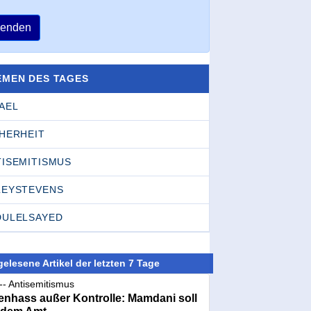
enden
EMEN DES TAGES
AEL
CHERHEIT
TISEMITISMUS
LEYSTEVENS
DULELSAYED
elesene Artikel der letzten 7 Tage
-- Antisemitismus
nhass außer Kontrolle: Mamdani soll