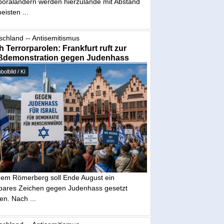
poraländern werden hierzulande mit Abstand
eisten ...
schland -- Antisemitismus
 Terrorparolen: Frankfurt ruft zur
ßdemonstration gegen Judenhass
olbild / KI
dem Römerberg soll Ende August ein
tbares Zeichen gegen Judenhass gesetzt
en. Nach ...