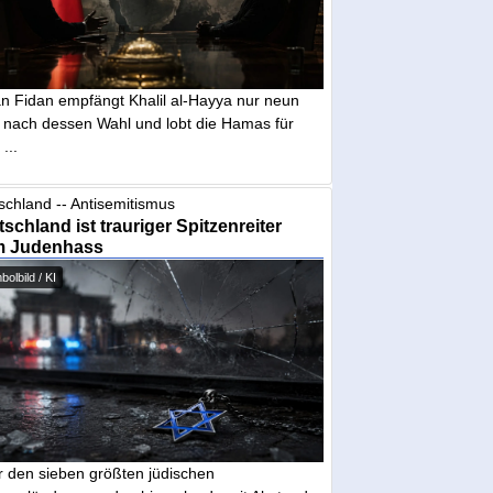
n Fidan empfängt Khalil al-Hayya nur neun
 nach dessen Wahl und lobt die Hamas für
...
schland -- Antisemitismus
schland ist trauriger Spitzenreiter
m Judenhass
olbild / KI
r den sieben größten jüdischen