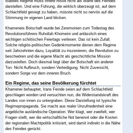
stabiles Regime muss innere Risse nicht als Waffe des Feindes
darstellen. Und eine Führung, die wirklich überzeugt ist, auf dem
Schlachtfeld gesiegt zu haben, müsste nicht so nervös auf die
Stimmung im eigenen Land blicken.
Khameneis Botschaft wurde bei Zeremonien zum Todestag des
Revolutionsführers Ruhollah Khomeini und anlässlich eines
wichtigen schiitischen Feiertags verlesen. Das ist kein Zufall.
Solche religiös-politischen Gedenkmomente dienen dem Regime
seit Jahrzehnten dazu, Loyalität zu inszenieren, die Revolution zu
beschwören und die eigene Macht als geschichtliche Mission
darzustellen. Doch diesmal liegt über der Botschaft ein anderer
Ton: Nicht Aufbruch, sondern Verteidigung. Nicht Zuversicht,
sondern Sorge vor dem inneren Bruch.
Ein Regime, das seine Bevölkerung fürchtet
Khamenei behauptet, Irans Feinde seien auf dem Schlachtfeld
geschlagen worden und versuchten nun, die Widerstandskraft des
Landes von innen zu untergraben. Diese Darstellung ist typische
Regimepropaganda. Sie macht aus realer Unzufriedenheit eine
angebliche ausländische Operation. Wer klagt, wer zweifelt, wer
Fragen stellt, wer die wirtschaftliche Not benennt oder die Kosten
der regionalen Machtpolitik kritisiert, wird damit indirekt in die Nähe
des Feindes gerückt.