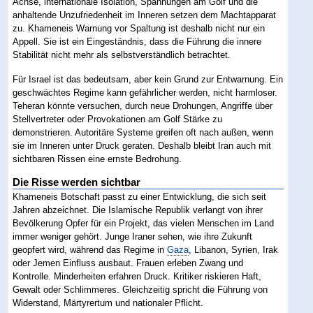
Achse, internationale Isolation, Spannungen am Golf und die
anhaltende Unzufriedenheit im Inneren setzen dem Machtapparat
zu. Khameneis Warnung vor Spaltung ist deshalb nicht nur ein
Appell. Sie ist ein Eingeständnis, dass die Führung die innere
Stabilität nicht mehr als selbstverständlich betrachtet.
Für Israel ist das bedeutsam, aber kein Grund zur Entwarnung. Ein
geschwächtes Regime kann gefährlicher werden, nicht harmloser.
Teheran könnte versuchen, durch neue Drohungen, Angriffe über
Stellvertreter oder Provokationen am Golf Stärke zu
demonstrieren. Autoritäre Systeme greifen oft nach außen, wenn
sie im Inneren unter Druck geraten. Deshalb bleibt Iran auch mit
sichtbaren Rissen eine ernste Bedrohung.
Die Risse werden sichtbar
Khameneis Botschaft passt zu einer Entwicklung, die sich seit
Jahren abzeichnet. Die Islamische Republik verlangt von ihrer
Bevölkerung Opfer für ein Projekt, das vielen Menschen im Land
immer weniger gehört. Junge Iraner sehen, wie ihre Zukunft
geopfert wird, während das Regime in
Gaza
, Libanon, Syrien, Irak
oder Jemen Einfluss ausbaut. Frauen erleben Zwang und
Kontrolle. Minderheiten erfahren Druck. Kritiker riskieren Haft,
Gewalt oder Schlimmeres. Gleichzeitig spricht die Führung von
Widerstand, Märtyrertum und nationaler Pflicht.