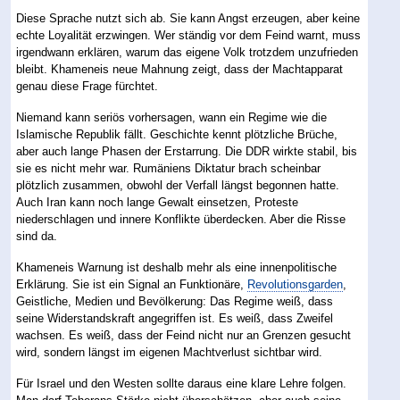
Diese Sprache nutzt sich ab. Sie kann Angst erzeugen, aber keine
echte Loyalität erzwingen. Wer ständig vor dem Feind warnt, muss
irgendwann erklären, warum das eigene Volk trotzdem unzufrieden
bleibt. Khameneis neue Mahnung zeigt, dass der Machtapparat
genau diese Frage fürchtet.
Niemand kann seriös vorhersagen, wann ein Regime wie die
Islamische Republik fällt. Geschichte kennt plötzliche Brüche,
aber auch lange Phasen der Erstarrung. Die DDR wirkte stabil, bis
sie es nicht mehr war. Rumäniens Diktatur brach scheinbar
plötzlich zusammen, obwohl der Verfall längst begonnen hatte.
Auch Iran kann noch lange Gewalt einsetzen, Proteste
niederschlagen und innere Konflikte überdecken. Aber die Risse
sind da.
Khameneis Warnung ist deshalb mehr als eine innenpolitische
Erklärung. Sie ist ein Signal an Funktionäre,
Revolutionsgarden
,
Geistliche, Medien und Bevölkerung: Das Regime weiß, dass
seine Widerstandskraft angegriffen ist. Es weiß, dass Zweifel
wachsen. Es weiß, dass der Feind nicht nur an Grenzen gesucht
wird, sondern längst im eigenen Machtverlust sichtbar wird.
Für Israel und den Westen sollte daraus eine klare Lehre folgen.