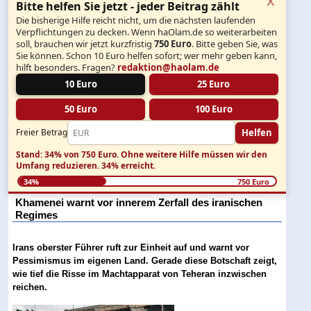
Bitte helfen Sie jetzt - jeder Beitrag zählt
Die bisherige Hilfe reicht nicht, um die nächsten laufenden
Verpflichtungen zu decken. Wenn haOlam.de so weiterarbeiten
soll, brauchen wir jetzt kurzfristig
750 Euro
. Bitte geben Sie, was
Sie können. Schon 10 Euro helfen sofort; wer mehr geben kann,
hilft besonders. Fragen?
redaktion@haolam.de
10 Euro
25 Euro
50 Euro
100 Euro
Helfen
Freier Betrag
Stand: 34% von 750 Euro.
Ohne weitere Hilfe müssen wir den
Umfang reduzieren.
34% erreicht.
34%
750 Euro
Khamenei warnt vor innerem Zerfall des iranischen
Regimes
Irans oberster Führer ruft zur Einheit auf und warnt vor
Pessimismus im eigenen Land. Gerade diese Botschaft zeigt,
wie tief die Risse im Machtapparat von Teheran inzwischen
reichen.