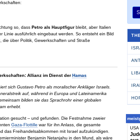
S
ichtung so, dass
Petro als Hauptfigur
bleibt, aber Italien
r Linie ausführlich eingebaut werden. So entsteht ein Bild
TH
t
, die über Politik, Gewerkschaften und Straße
ISR
AN
LI
kschaften: Allianz im Dienst der
Hamas
IRA
ert sich Gustavo Petro als moralischer Ankläger Israels.
eneralstreik auf, während in Europa und Lateinamerika
HO
meinsam bilden sie das Sprachrohr einer globalen
am erhebt.
lation gesucht – und gefunden. Die Festnahme zweier
meistg
annten
Gaza-Flottille
war für ihn Anlass, die gesamte
USA 
nd das Freihandelsabkommen mit Israel aufzukündigen.
Jude
Premierminister Benjamin Netanjahu in den Mund, als wäre