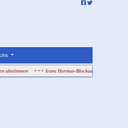
 Uns
stimmen
+++ Irans Hormus-Blockade bringt den Irak an den