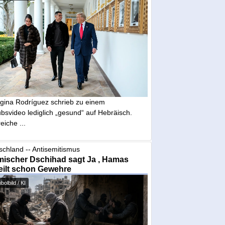
gina Rodríguez schrieb zu einem
bsvideo lediglich „gesund“ auf Hebräisch.
eiche ...
schland -- Antisemitismus
mischer Dschihad sagt Ja , Hamas
eilt schon Gewehre
olbild / KI