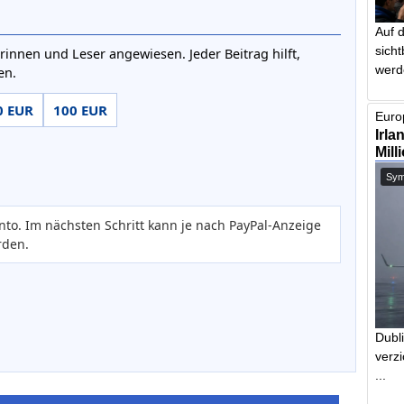
Auf 
sich
rinnen und Leser angewiesen. Jeder Beitrag hilft,
werd
en.
0 EUR
100 EUR
Europ
Irla
Mill
Symb
nto. Im nächsten Schritt kann je nach PayPal-Anzeige
rden.
Dubl
verzi
...