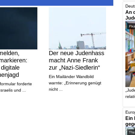
Deut
An 
Jud
Pix
melden,
Der neue Judenhass
markieren:
macht Anne Frank
 digitale
zur „Nazi-Siedlerin“
enjagd
Ein Mailänder Wandbild
warnte: „Erinnerung genügt
formular forderte
nicht ...
sraelis und ...
„Jude
relat
Euro
Ein 
geg
The