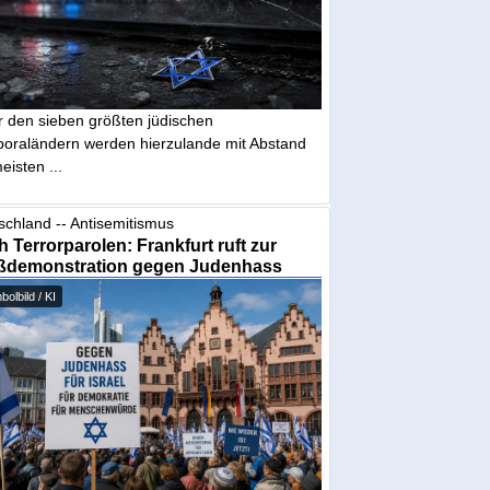
r den sieben größten jüdischen
poraländern werden hierzulande mit Abstand
eisten ...
schland -- Antisemitismus
 Terrorparolen: Frankfurt ruft zur
ßdemonstration gegen Judenhass
olbild / KI