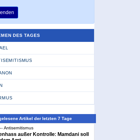
enden
EMEN DES TAGES
AEL
TISEMITISMUS
BANON
N
RMUS
elesene Artikel der letzten 7 Tage
-- Antisemitismus
nhass außer Kontrolle: Mamdani soll