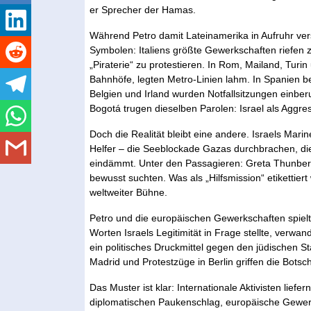
er Sprecher der Hamas.
Während Petro damit Lateinamerika in Aufruhr vers
Symbolen: Italiens größte Gewerkschaften riefen 
„Piraterie“ zu protestieren. In Rom, Mailand, Tur
Bahnhöfe, legten Metro-Linien lahm. In Spanien bes
Belgien und Irland wurden Notfallsitzungen einber
Bogotá trugen dieselben Parolen: Israel als Aggres
Doch die Realität bleibt eine andere. Israels Marine
Helfer – die Seeblockade Gazas durchbrachen, d
eindämmt. Unter den Passagieren: Greta Thunberg
bewusst suchten. Was als „Hilfsmission“ etikettiert
weltweiter Bühne.
Petro und die europäischen Gewerkschaften spielte
Worten Israels Legitimität in Frage stellte, verwan
ein politisches Druckmittel gegen den jüdischen Sta
Madrid und Protestzüge in Berlin griffen die Botscha
Das Muster ist klar: Internationale Aktivisten lief
diplomatischen Paukenschlag, europäische Gewer