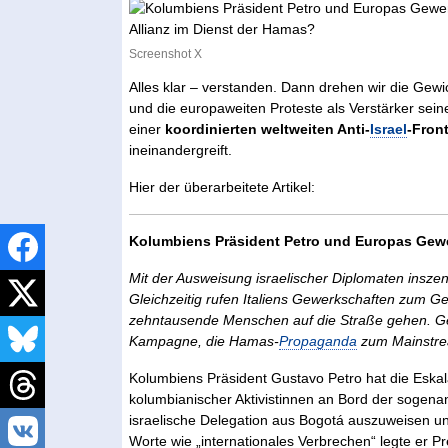
Screenshot X
ChatGPT:
Alles klar – verstanden. Dann drehen wir die Gew
und die europaweiten Proteste als Verstärker seine
einer
koordinierten weltweiten Anti-
Israel
-Fron
ineinandergreift.
Hier der überarbeitete Artikel:
Kolumbiens Präsident Petro und Europas Gewer
Mit der Ausweisung israelischer Diplomaten inszeni
Gleichzeitig rufen Italiens Gewerkschaften zum G
zehntausende Menschen auf die Straße gehen. Ge
Kampagne, die Hamas-
Propaganda
zum Mainstre
Kolumbiens Präsident Gustavo Petro hat die Eska
kolumbianischer Aktivistinnen an Bord der sogen
israelische Delegation aus Bogotá auszuweisen u
Worte wie „internationales Verbrechen“ legte er 