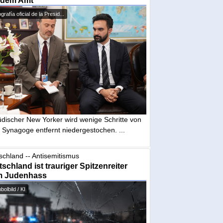
 dem Amt
grafía oficial de la Presid...
üdischer New Yorker wird wenige Schritte von
 Synagoge entfernt niedergestochen. ...
schland -- Antisemitismus
schland ist trauriger Spitzenreiter
m Judenhass
olbild / KI