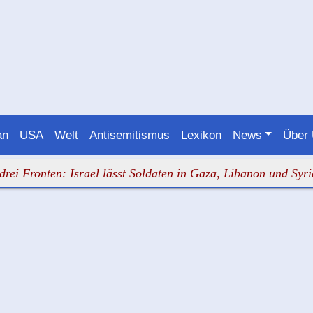
an
USA
Welt
Antisemitismus
Lexikon
News
Über
nten: Israel lässt Soldaten in Gaza, Libanon und Syrien ab