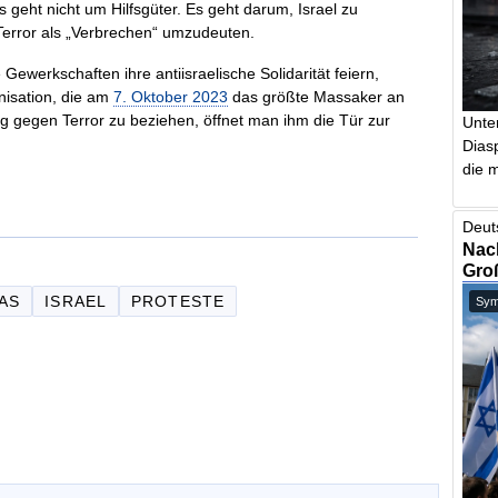
geht nicht um Hilfsgüter. Es geht darum, Israel zu
Terror als „Verbrechen“ umzudeuten.
Gewerkschaften ihre antiisraelische Solidarität feiern,
anisation, die am
7. Oktober 2023
das größte Massaker an
ung gegen Terror zu beziehen, öffnet man ihm die Tür zur
Unte
Dias
die m
Deut
Nach
Gro
AS
ISRAEL
PROTESTE
Symb