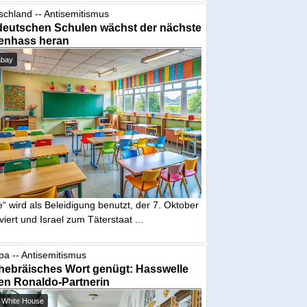
schland -- Antisemitismus
deutschen Schulen wächst der nächste
enhass heran
abay
“ wird als Beleidigung benutzt, der 7. Oktober
iviert und Israel zum Täterstaat ...
pa -- Antisemitismus
hebräisches Wort genügt: Hasswelle
en Ronaldo-Partnerin
 White House