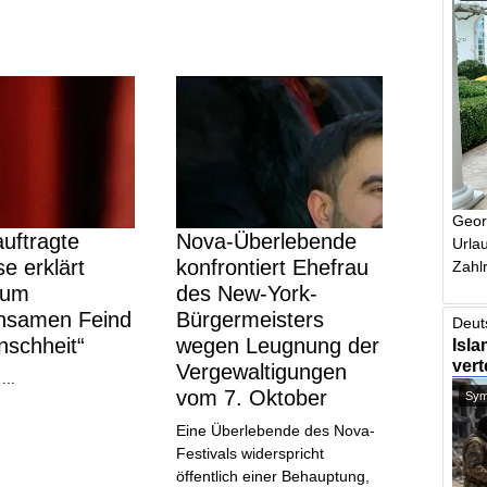
Geor
uftragte
Nova-Überlebende
Urlau
e erklärt
konfrontiert Ehefrau
Zahlr
zum
des New-York-
nsamen Feind
Bürgermeisters
Deut
nschheit“
wegen Leugnung der
Isla
vert
Vergewaltigungen
...
vom 7. Oktober
Symb
Eine Überlebende des Nova-
Festivals widerspricht
öffentlich einer Behauptung,