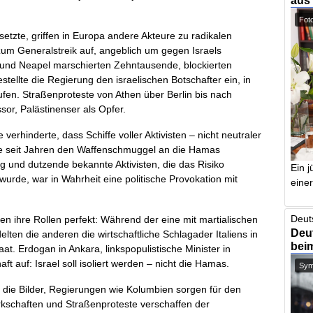
aus
Foto
etzte, griffen in Europa andere Akteure zu radikalen
zum Generalstreik auf, angeblich um gegen Israels
in und Neapel marschierten Zehntausende, blockierten
tellte die Regierung den israelischen Botschafter ein, in
ufen. Straßenproteste von Athen über Berlin bis nach
sor, Palästinenser als Opfer.
 verhinderte, dass Schiffe voller Aktivisten – nicht neutraler
ie seit Jahren den Waffenschmuggel an die Hamas
 und dutzende bekannte Aktivisten, die das Risiko
Ein j
 wurde, war in Wahrheit eine politische Provokation mit
einer
Deut
n ihre Rollen perfekt: Während der eine mit martialischen
Deut
delten die anderen die wirtschaftliche Schlagader Italiens in
bei
at. Erdogan in Ankara, linkspopulistische Minister in
ft auf: Israel soll isoliert werden – nicht die Hamas.
Symb
ern die Bilder, Regierungen wie Kolumbien sorgen für den
kschaften und Straßenproteste verschaffen der