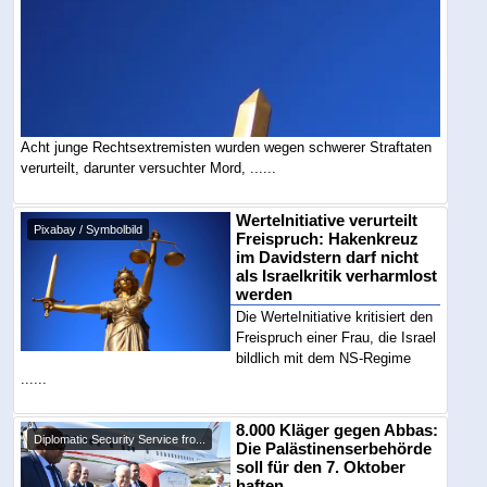
Acht junge Rechtsextremisten wurden wegen schwerer Straftaten
verurteilt, darunter versuchter Mord, ......
WerteInitiative verurteilt
Pixabay / Symbolbild
Freispruch: Hakenkreuz
im Davidstern darf nicht
als Israelkritik verharmlost
werden
Die WerteInitiative kritisiert den
Freispruch einer Frau, die Israel
bildlich mit dem NS-Regime
......
8.000 Kläger gegen Abbas:
Diplomatic Security Service fro...
Die Palästinenserbehörde
soll für den 7. Oktober
haften