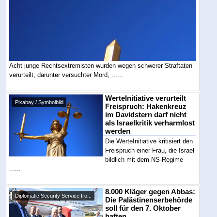
Acht junge Rechtsextremisten wurden wegen schwerer Straftaten
verurteilt, darunter versuchter Mord, ......
WerteInitiative verurteilt
Pixabay / Symbolbild
Freispruch: Hakenkreuz
im Davidstern darf nicht
als Israelkritik verharmlost
werden
Die WerteInitiative kritisiert den
Freispruch einer Frau, die Israel
bildlich mit dem NS-Regime
......
8.000 Kläger gegen Abbas:
Diplomatic Security Service fro...
Die Palästinenserbehörde
soll für den 7. Oktober
haften